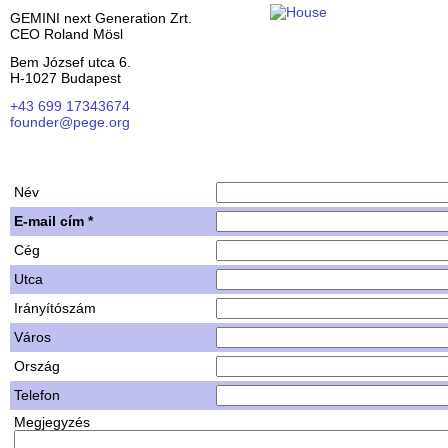
GEMINI next Generation Zrt.
CEO Roland Mösl
Bem József utca 6.
H-1027 Budapest
+43 699 17343674
founder@pege.org
House PDF
Shares
Név
E-mail cím *
Cég
Utca
Irányítószám
Város
Ország
Telefon
Megjegyzés