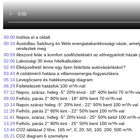
00:00
Indítsa el a oldalt.
00:14
AustoBau Salzburg és Wels energiatakarékossági vásár, amel
rendeztek meg
00:59
Abszurd felár a komfort szellőztetésért az előregyártott házak 
02:06
Lakossági 30 éves hitelkalkulátor
02:49
Elképzelhető lenne egy ilyen felárlista autóvásárláskor?
03:43
A csőátmérő hatása a villamosenergia-fogyasztásra
05:14
Levegőcsere és hatékonysági diagram
06:29
Feltételezett hatásfok 100 m³/h-nál
07:12
Napos, száraz, hideg -5° 20% kívül - 18° 40% belül 70 m³/h-va
09:00
Felhős, párás 2° 80% kint - 18° 40% bent 70 m³/h-val
10:14
Napos száraz hideg -5° 20% kint - 22° 50% bent 100 m³/h-val
11:28
Felhős, párás 2° 80% kint - 22° 50% bent 100 m³/h-val
11:41
Napos, száraz, hideg -5° 20% kívül - 25° 50% belül 100 m³/h-v
13:29
Felhős, párás 2° 80% kint - 25° 50% bent 100 m³/h-val
13:46
CO2 táblázat 2 főre, 165 m³, 0, 20, 50, 100, 200, 500 m³/h
15:21
CO2 diagram 6 személyre