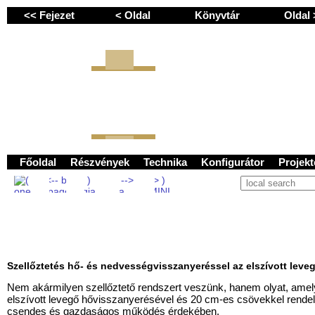
<< Fejezet
< Oldal
Könyvtár
Oldal
GEMINI next Generation Zr
Főoldal
Részvények
Technika
Konfigurátor
Projek
Szellőztetés hő- és nedvességvisszanyeréssel az elszívott leve
Nem akármilyen szellőztető rendszert veszünk, hanem olyat, ame
elszívott levegő hővisszanyerésével és 20 cm-es csövekkel rendel
csendes és gazdaságos működés érdekében.