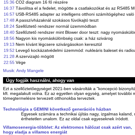
15:36
CO2 diagram 16 fő részére
16:37
Távolítsa el a fedelet, mögötte a csatlakozókat és az RS485 
16:57
USB-RS485 adapter az intelligens otthoni számítógéphez való
17:48
A passzívházaknál szokásos fúvókajtó teszt
18:24
Szellőztető rendszer normál üzemmódban
18:40
Szellőztető rendszer mint Blower door teszt: nagy nyomáskül
18:56
Nagyon kis nyomáskülönbség csak: a ház szivárog
19:13
Nem kívánt légcsere szivárgásokon keresztül
19:52
Levegő kockázatvédelmi üzemmód: nukleáris baleset és radioa
21:28
A szervizajtó mögött
22:55
Vége
Musik: Andy Mangele
Úgy fogják használni, ahogy van
Ezt a szellőztetőegységet 2021-ben vásárolták a "koncepció bizonyítás
kft. megalakult volna. Ez az egyetlen olyan egység, amelyet további 
tömegtermelésre tervezett otthonokba terveztek.
Technológia a GEMINI következő generációs házban
Egyesek számára a technikai újítás nagy, izgalmas kaland
érthetetlen unalom. Ez az oldal csak egyeseknek íródott.
Villamosenergia-többlet: Az elektromos hálózat csak azért van,
hogy eladja a villamos energiát