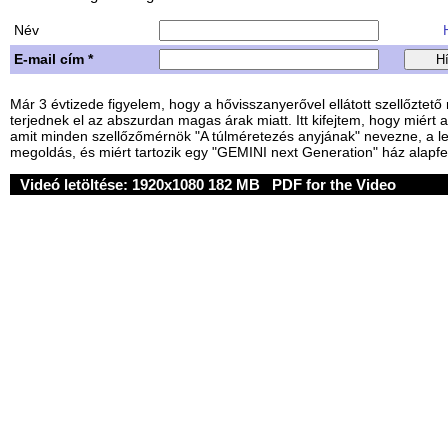
Név
H
E-mail cím *
Már 3 évtizede figyelem, hogy a hővisszanyerővel ellátott szellőztet
terjednek el az abszurdan magas árak miatt. Itt kifejtem, hogy miért a
amit minden szellőzőmérnök "A túlméretezés anyjának" nevezne, a
megoldás, és miért tartozik egy "GEMINI next Generation" ház alapfe
Videó letöltése:
1920x1080 182 MB
PDF for the Video