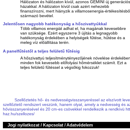
Hálózaton és hálózaton kívül, azonos GEMINI új generáció
házakkal. A hálózaton kívül csak azért nehezebb
finanszírozni, mert hiányzik a villamosenergia-értékesítésbő
származó bevétel.
Jelentősen nagyobb hatékonyság a hőszivattyúkkal
Több villamos energiát adhat el, ha magának kevesebbre
van szüksége. Ezért egyszerre 3 újítás a legnagyobb
hatékonyság érdekében a helyiségek fűtése, hűtése és a
meleg víz előállítása terén.
A panelfűtéstől a teljes felületű fűtésig
A hőszivattyú teljesítménytényezőjének növelése érdekébe
minden fok kevesebb előfolyási hőmérséklet számít. Ezt a
teljes felületű fűtéssel a végsőkig fokozzuk!
Szellőztetés hő- és nedvességvisszanyeréssel az elszívott leve
szellőztető rendszert veszünk, hanem olyat, amely a nedvesség és az
hővisszanyerésével és 20 cm-es csövekkel rendelkezik a rendkívü htt
haz.hu/szellozes/
Jogi nyilatkozat / Kapcsolat / Adatvédelem