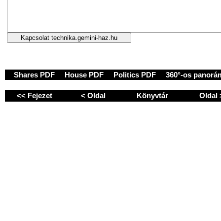
Shares PDF
House PDF
Politics PDF
360°-os panorá
<< Fejezet
< Oldal
Könyvtár
Oldal